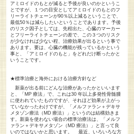
アミロイドのもとが減ると予後が良いのかというこ
とですが、１つの目安としてアミロイドのもとのフ
リーライトチェーンが90％以上減るということで、
最低50％は減らしたいということであります。予後
のリスク因子としては、先程出た、心臓のマーカー
とフリーライトチェーンの差で、この３つのリスク
が少なければ少ない程、治療効果が出るという事で
あります。要は、心臓の機能が残っているかという
事と、「アミロイドのもと」をどれだけ断ったかと
いうことです。
★標準治療と海外における治療方針など
新薬が出る前にどんな治療があったかといいます
と、「MP 療法」で、これは30 年以上多発性骨髄腫
に使われていたものですが、それほど効果が上がっ
ていなかったわけですが、「メルファラン＋デキサ
メタゾン療法（MD 療法）」というのは結構効きま
す。新薬を使わない場合の標準治療法は、「メルフ
ァラン＋デキサメタゾン（MD 療法）」と言って良
いのではないかと思います。 最近、いろいろな方