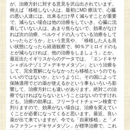
が、治療方針に対する意見を沢山出されています。
例えば「移植しない人は、最初にMD 療法で、心臓
の悪い人達には、出来るだけ早く減らすことが重要
で、減らない場合は他の治療をしていき、心臓に沈
着していない人は、あまり焦らないで、効果がなけ
れば次の治療、ベルケイドの入っている治療をして
いったらどうか」という意見や、「移植した人も良
い状態になったら経過観察で、90％アミロイドのも
とが減らなければ、他の治療をしましょう」とか、
最近出たイギリスからのデータでは、「エンドキサ
ン＋ボルテゾミブ＋デキサメタゾン」という治療を
して、完全寛解にならなかったら移植というのでも
いいのではないか」というように、その国によって
保険適用でどの薬が使えるかという事もいろいろ影
響して、治療方針にも違いがあります。絶対この治
療でなければならないということはないのですけれ
ども、治療の効果は、フリーライトチェーン検査で
判りますので、効果がない場合は、治療を変えてい
くことが必要になってくると思います。最近、良い
薬が出て来ていますが、今でも「自家移植」と「メ
ルファラン＋デキサメタゾン」が標準治療で、これ