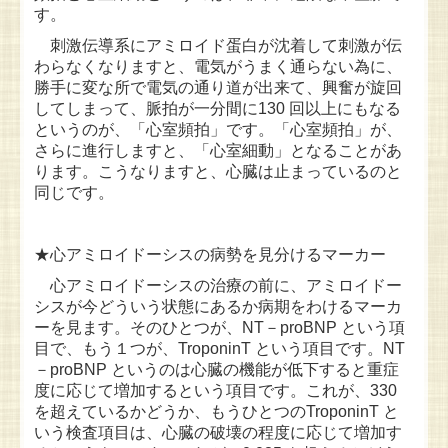
す。
刺激伝導系にアミロイド蛋白が沈着して刺激が伝
わらなくなりますと、電気がうまく通らない為に、
勝手に変な所で電気の通り道が出来て、興奮が旋回
してしまって、脈拍が一分間に130 回以上にもなる
というのが、「心室頻拍」です。「心室頻拍」が、
さらに進行しますと、「心室細動」となることがあ
ります。こうなりますと、心臓は止まっているのと
同じです。
★心アミロイドーシスの病勢を見分けるマーカー
心アミロイドーシスの治療の前に、アミロイドー
シスが今どういう状態にあるか病期をわけるマーカ
ーを見ます。そのひとつが、NT－proBNP という項
目で、もう１つが、TroponinT という項目です。NT
－proBNP というのは心臓の機能が低下すると重症
度に応じて増加するという項目です。これが、330
を超えているかどうか、もうひとつのTroponinT と
いう検査項目は、心臓の破壊の程度に応じて増加す