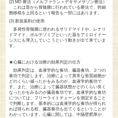
(2) MD 療法（メルファラン＋デキサメサゾン療法）
これは昔から骨髄腫に行われている療法で、幹細
胞移植を上回るという報告も一部にはあります。
(3) 新規薬剤の使用
多発性骨髄腫に使われるサリドマイドや、レナリ
ドマイド、ボルテゾミブといった薬をアミロイドー
シスにも導入していこうという動きが出て来ていま
す。
★心臓における治療の効果判定の仕方
効果判定は、血液学的な奏功、臓器奏功、２つの
奏功で判定します。治療によって異常な形質細胞が
どのくらい減ったかをみるのが、血液学的奏功で
す。また、治療によって臓器状態がどのくらい良く
なったかをみるのが臓器奏功です。血液学的な奏功
については、フリーライトチェーンを測定すること
で判断します。基本的には血液学的な奏功が得られ
れば得られる程、臓器奏功も出てくるということが
わかっています。心臓に関しては、中隔壁肥厚が、