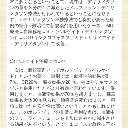
常に多くなるということで、現在は、デキサメタゾ
ンの量を３分の１に減らしたメルファラン＋デキサ
メタゾン療法が行われているということになりま
す。 ○デキサメタゾン単独療法でも奏効があった症
例の紹介 ○難治性で新規薬剤を用いたケース： MD
療法→自家移植→BD（ベルケイド＋デキサメタゾ
ン）→CTD（シクロフォスファミド＋サリドマイド
＋デキサメタゾン）で改善。
(3) ベルケイド治療について
次は、新規薬剤としてボルテゾミブ（ベルケイ
ド）というお薬で、単剤では、血液学的効果が6
7％、CR29％、臓器効果が28 ％。やはりデキサメタ
ゾンと併用した方がより有効と言われています。併
用しますと、血液学効果が70％を超えますし、臓器
効果も大体30％見られ、治療関連死亡は０％と、移
植に比べたら安全性は高いということかもしれませ
ん。このボルテゾミブの非常に有利な点は、血液中
のフリーライトチェーンを非常に速やかに減少させ
る効果があるということで、１コースで急速に下が