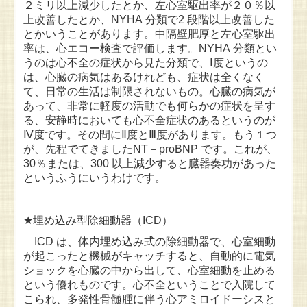
２ミリ以上減少したとか、左心室駆出率が２０％以
上改善したとか、NYHA 分類で2 段階以上改善した
とかいうことがあります。中隔壁肥厚と左心室駆出
率は、心エコー検査で評価します。NYHA 分類とい
うのは心不全の症状から見た分類で、Ⅰ度というの
は、心臓の病気はあるけれども、症状は全くなく
て、日常の生活は制限されないもの。心臓の病気が
あって、非常に軽度の活動でも何らかの症状を呈す
る、安静時においても心不全症状のあるというのが
Ⅳ度です。その間にⅡ度とⅢ度があります。もう１つ
が、先程でてきましたNT－proBNP です。これが、
30％または、300 以上減少すると臓器奏功があった
というふうにいうわけです。
★
埋め込み型除細動器（ICD）
ICD は、体内埋め込み式の除細動器で、心室細動
が起こったと機械がキャッチする
と、自動的に電気
ショックを心臓の中から出して、心室細動を止める
という優れものです。心不全ということで入院して
こられ、多発性骨髄腫に伴う心アミロイドーシスと