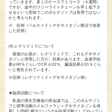
っていきます。多くのケースで１コース（４週間）
ですが、血中のフリーライトチェーンを早く低下さ
せるという意味でこのボルテゾミブは有用ではない
かと考えられます。
※ 症例（ベルケイド＋デキサメタゾン療法で改善
した症例）
(4) レナリドミドについて
最後のお薬が、レナ
リドミドで、これもデキサメ
タゾンと併用した方が、効果があります。血液学効
果が40％ぐらいでCR が22％、臓器効果が21％ぐら
いと報告されています。
※症例（レナリドミド＋デキサメタゾン例）
★臨床試験について
私達の厚生労働省の班会議では、このボルテゾミ
ブと標準治療のメルファラン＋デキサメタゾンを併
用したBMD 療法というのを臨床試験としてやってい