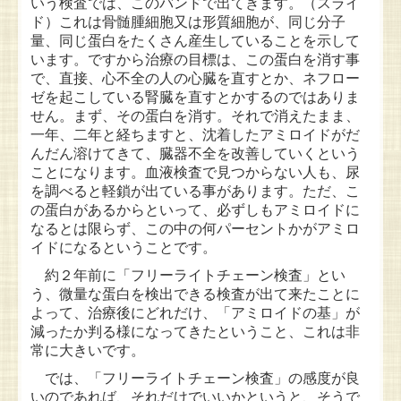
いう検査では、このバンドで出てきます。（スライ
ド）これは骨髄腫細胞又は形質細胞が、同じ分子
量、同じ蛋白をたくさん産生していることを示して
います。ですから治療の目標は、この蛋白を消す事
で、直接、心不全の人の心臓を直すとか、ネフロー
ゼを起こしている腎臓を直すとかするのではありま
せん。まず、その蛋白を消す。それで消えたまま、
一年、二年と経ちますと、沈着したアミロイドがだ
んだん溶けてきて、臓器不全を改善していくという
ことになります。血液検査で見つからない人も、尿
を調べると軽鎖が出ている事があります。ただ、こ
の蛋白があるからといって、必ずしもアミロイドに
なるとは限らず、この中の何パーセントかがアミロ
イドになるということです。
約２年前に「フリーライトチェーン検査」とい
う、微量な蛋白を検出できる検査が出て来たことに
よって、治療後にどれだけ、「アミロイドの基」が
減ったか判る様になってきたということ、これは非
常に大きいです。
では、「フリーライトチェーン検査」の感度が良
いのであれば、それだけでいいかというと、そうで