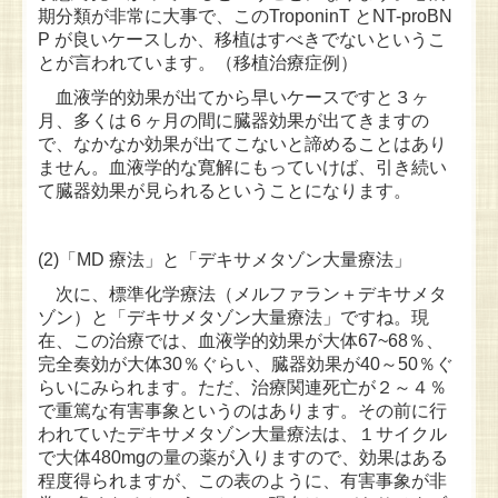
期分類が非常に大事で、このTroponinT とNT-proBN
P が良いケースしか、移植はすべきでないというこ
とが言われています。（移植治療症例）
血液学的効果が出てから早いケースですと３ヶ
月、多くは６ヶ月の間に臓器効果が出てきますの
で、なかなか効果が出てこないと諦めることはあり
ません。血液学的な寛解にもっていけば、引き続い
て臓器効果が見られるということになります。
(2)「MD 療法」と「デキサメタゾン大量療法
」
次に、標準化学療法（メルファラン＋デキサメタ
ゾン）と「デキサメタゾン大量療法」ですね。現
在、この治療では、血液学的効果が大体67~68％、
完全奏効が大体30％ぐらい、臓器効果が40～50％ぐ
らいにみられます。ただ、治療関連死亡が２～４％
で重篤な有害事象というのはあります。その前に行
われていたデキサメタゾン大量療法は、１サイクル
で大体480mgの量の薬が入りますので、効果はある
程度得られますが、この表のように、有害事象が非