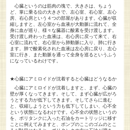
心臓というのは筋肉の塊で、大きさは、ちょう
ど、掌に乗る位の大きさで、左心室、右心室、左心
第5回セミナーより（講演要旨）
房、右心房という４つの部屋があります。心臓が収
縮しますと、左心室から血液が大動脈に流れて、全
第4回セミナーより（講演要旨）
身に血が巡り、様々な臓器に酸素を受け渡します。
受け渡し終わった血液は、右心房に戻って来て、右
第３回セミナーより（講演要旨）
心室に流れて、右心室から肺動脈に入り、肺に行き
ます。肺で酸素化された血液は左心房に戻り、左心
第2回セミナーより（講演要旨）
室に行き、また動脈を通って全身を巡るというふう
になっているわけです。
第1回セミナーより（講演要旨）
資料ダウンロード
★心臓にアミロイドが沈着すると心臓はどうなるか
心臓にアミロイドが沈着しますと、まず、心臓の
寄付・支援のお願い
壁が厚くなってきます。そして、まず心臓が広がろ
うとする力が低下してきます。そしてさらに進む
会計報告
と、収縮しようという力も低下してしまい、心不全
という状態になるわけです。心不全の状態というの
リンク集
を、ポリタンクに入った石油をカートリッジに移す
ことに例えてみますと、ポンプのここのゴムのとこ