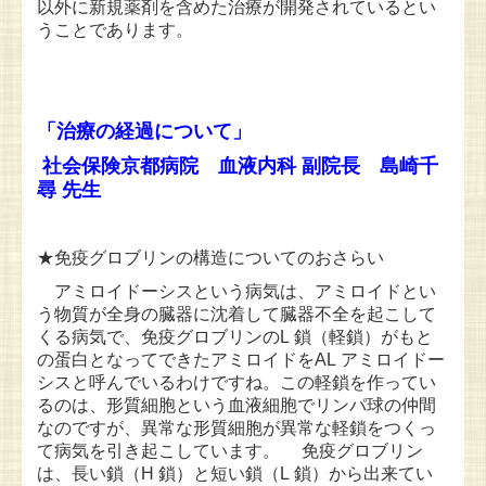
以外に新規薬剤を含めた治療が開発されているとい
うことであります。
「治療の経過について」
社会保険京都病院 血液内科 副院長 島崎千
尋 先生
★免疫グロブリンの構造についてのおさらい
アミロイドーシ
スという病気は、アミロイドとい
う物質が全身の臓器に沈着して臓器不全を起こして
くる病気で、免疫グロブリンのL 鎖（軽鎖）がもと
の蛋白となってできたアミロイドをAL アミロイドー
シスと呼んでいるわけですね。この軽鎖を作ってい
るのは、形質細胞という血液細胞でリンパ球の仲間
なのですが、異常な形質細胞が異常な軽鎖をつくっ
て病気を引き起こしています。 免疫グロブリン
は、長い鎖（H 鎖）と短い鎖（L 鎖）から出来てい