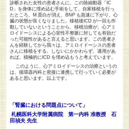
診断された女性の患者さんに、この除細動器「IC
D」を身体に埋め込む手術をして、自家移植を行っ
たところ、M 蛋白が消え、BNP も急速に下がり、心
臓の状態が良くなりました。移植後ICD が一回も作
動していないということから、移植治療が、心アミ
ロイドーシスによる心室性不整脈に対しても有効だ
った可能性があると言えると思います。この患者さ
んを経験してから我々は、アミロイドーシスの患者
さんに移植をする、しないにかかわらず、適用があ
れば、積極的にICD を埋め込もうと考えています。
このように、心アミロイドーシスの治療というの
は、循環器内科と密接に連携して行っていく必要が
あると思います。以上です。
「腎臓における問題点について」
札幌医科大学附属病院 第一内科 准教授 石
田禎夫 先生