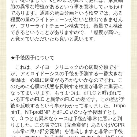
す。従いまして、κとλの比が異常であれば、形質細
胞の異常な増殖があるという事を意味しているわけ
であります。通常の蛋白分画という検査では、ある
程度の量のライトチェーンがないと検出できません
が、フリーライトチェーン検査では、微量でも検出
できるということがありますので、「感度が高い」
と覚えていただいたら良いと思います。
★予後因子について
これは、メイヨークリニックの心病期分類です
が、アミロイドーシスの予後を予測する一番大きな
要因は、心臓に病変があるかないかなのですね。こ
のために心臓の状態を反映する検査が非常に重要に
なってまいります。もう１つは、dFLC と呼ばれて
いる正常のFLC と異常のFLC の差です。この差が予
後を反映するという事がわかって参りました。Tropo
ninT、NT-proBNP とdFLC の3つを予後因子とし
て、3 つとも異常なケースは予後が非常に悪いと判
りました。この表でCR（完全寛解）あるいはVGPR
（非常に良い部分寛解）を達成しますと非常に予後