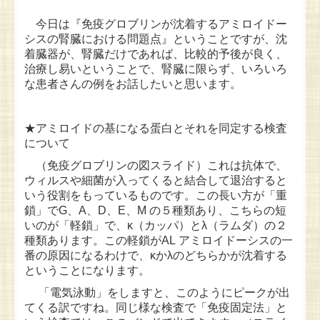
今日は『免疫グロブリンが沈着するアミロイドー
シスの腎臓における問題点』ということですが、沈
着臓器が、腎臓だけであれば、比較的予後が良く、
治療し易いということで、腎臓に限らず、いろいろ
な患者さんの例をお話したいと思います。
★アミロイドの基になる蛋白とそれを同定する検査
について
（免疫グロブリンの図スライド）これは抗体で、
ウィルスや細菌が入ってくると結合して退治すると
いう役割をもっているものです。この長い方が「重
鎖」でG、A、D、E、M の５種類あり、こちらの短
いのが「軽鎖」で、κ（カッパ）とλ（ラムダ）の２
種類あります。この軽鎖がAL アミロイドーシスの一
番の原因になるわけで、κかλのどちらかが沈着する
ということになります。
「電気泳動」をしますと、このようにピークが出
てくる訳ですね。同じ様な検査で「免疫固定法」と