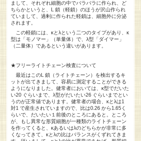
まして、それぞれ細胞の中でバラバラに作られ、ど
ちらかというと、L 鎖（軽鎖）のほうが沢山作られ
ていまして、過剰に作られた軽鎖は、細胞外に分泌
されます。
この軽鎖には、κとλという二つのタイプがあり、κ
型は「モノマー」（単量体）で、λ型「ダイマー」
（二量体）であ
るという違いがあります。
★フリーライトチェーン検査について
最近はこのL 鎖（ライトチェーン）を検出するキ
ットが出てきまして、容易に測定することができる
ようになりました。健常者においては、κ型でだいた
い20 ぐらいまで、λ型がだいたい26 ぐらいまでとい
うのが正常値であります。健常者の場合、κとλは1
対1 で産生されていますので、比は0.26 から1.65く
らいで、だいたい１前後のところにあると。ところ
が、もし異常な形質細胞が一種類のライトチェーン
を作ってくると、κあるいはλのどちらかが非常に多
くなってきて、κとλの比はバランスがくずれてきま