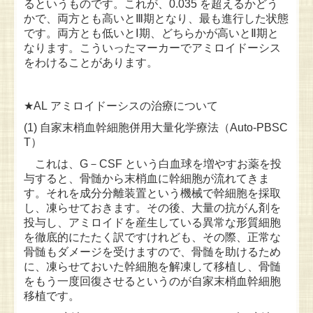
るというものです。これが、0.035 を超えるかどう
かで、両方とも高いとⅢ期となり、最も進行した状態
です。両方とも低いとⅠ期、どちらかが高いとⅡ期と
なります。こういったマーカーでアミロイドーシス
をわけることがあります。
★AL アミロイドーシスの治療について
(1) 自家末梢血幹細胞併用大量化学療法（Auto-PBSC
T）
これは、G－CSF という白血球を増やすお薬を投
与すると、骨髄から末梢血に幹細胞が流れてきま
す。それを成分分離装置という機械で幹細胞を採取
し、凍らせておきます。その後、大量の抗がん剤を
投与し、アミロイドを産生している異常な形質細胞
を徹底的にたたく訳ですけれども、その際、正常な
骨髄もダメージを受けますので、骨髄を助けるため
に、凍らせておいた幹細胞を解凍して移植し、骨髄
をもう一度回復させるというのが自家末梢血幹細胞
移植です。