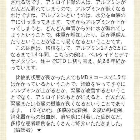
される訳です。アミロイド腎の人は、アルブミンが
どんどん漏れてしまうので、アルブミンが低くなる
わけですね。アルブミンというのは、水分を血液の
中に引っ張ってきます。ですからアルブミンが下が
ってしまうと、どんどん血管から外に水が漏れてし
まうということで、体重が増加したり、足が浮腫ん
だりということが起こり易くなるということです。
この症例は、移植をして、アルブミン1.7 が3.5 に
なるまで1.4 年間。こちらの例は、ベルケイドとデキ
サメタゾン、途中でCTD に切り替え、約2.6 年経か
っています。
比較的状態が良かった人でもMD８コースで1.5 年
はかかっているということで、治療をやってすぐに
アルブミンが上がるとか、腎臓が改善するというこ
とでなく、アミロイドのもとが消えると、だんだん
腎臓または心臓の機能が良くなるということであり
ます。 （※その他、多臓器沈着例、２度の移植例、
消化器からの出血例、肩や腕に付着した症例など、
多様な患者症例をたくさんご紹介いただきました。
（編集者） ★