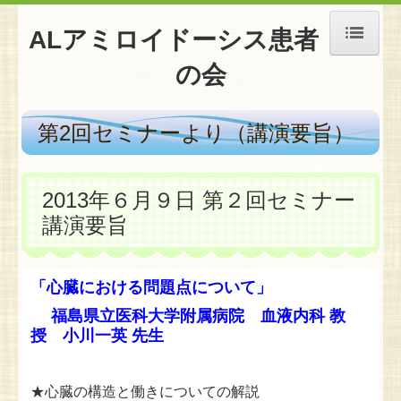
ALアミロイドーシス患者
の会
ホーム
ALアミロイドーシスとは
第2回セミナーより（講演要旨）
入会のご案内（入会・退会など入力フォーム）
2013年６月９日 第２回セミナー
活動報告
講演要旨
用語集
よくある質問
「心臓における問題点について」
福島県立医科大学附属病院 血液内科 教
第８回セミナーより（講演要旨）
授 小川一英 先生
第7回セミナーより（講演要旨）
★心臓の構造と働きについての解説
第6回セミナーより（講演要旨）