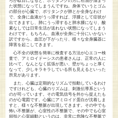
ろが駄目になると、ポリタンクの方に石油が溜まっ
た状態になってしまうんですね。身体でいうとゴム
の部分が心臓で、ポリタンクが肺とか全身なわけ
で、全身に血液がうっ滞すれば、浮腫として症状が
出てきますし、肺にうっ滞すると肺水腫になり、酸
素なしでは日常生活が送れない状態になってしまう
わけです。もちろん、血液が全身に十分にいかない
訳ですから、血圧が下がったり、様々な全身臓器に
障害を起こしてきます。
心不全の状態を簡単に検査する方法が心エコー検
査で、アミロイドーシスの患者さんは、正常の人に
比べて、なんとなく拡張が悪い、壁がちょっと厚く
なって、少しキラキラしている所も見えるといった
所見があります。
また、心臓は定期的なリズムで拍動しているわけ
ですけれども、心臓のリズムは、刺激伝導系という
のが司っています。その電気信号を外から捉えたも
のが心電図です。心臓にアミロイド蛋白が沈着しま
すと、様々な不整脈が出現してきます。その中でも
怖い不整脈が、心室性の不整脈で、その中でも心室
頻拍と心室細動というのは、非常に危険な不整脈で