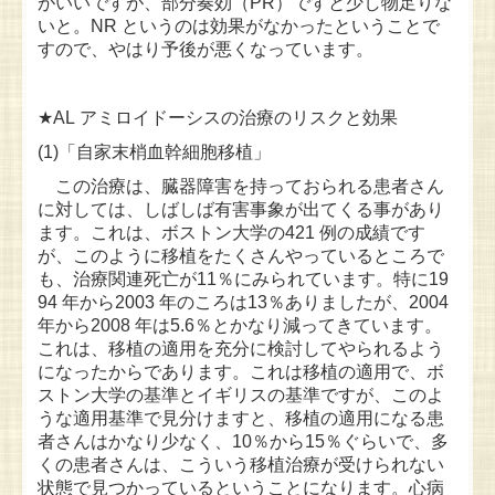
がいいですが、部分奏効（PR）ですと少し物足りな
いと。NR というのは効果がなかったということで
すので、やはり予後が悪くなっています。
★AL アミロイドーシスの治療のリスクと効果
(1)「自家末梢血幹細胞移植」
この治療は、臓器障害を持っておられる患者さん
に対しては、しばしば有害事象が出てくる事があり
ます。これは、ボストン大学の421 例の成績です
が、このように移植をたくさんやっているところで
も、治療関連死亡が11％にみられています。特に19
94 年から2003 年のころは13％ありましたが、2004
年から2008 年は5.6％とかなり減ってきています。
これは、移植の適用を充分に検討してやられるよう
になったからであります。これは移植の適用で、ボ
ストン大学の基準とイギリスの基準ですが、このよ
うな適用基準で見分けますと、移植の適用になる患
者さんはかなり少なく、10％から15％ぐらいで、多
くの患者さんは、こういう移植治療が受けられない
状態で見つかっているということになります。心病