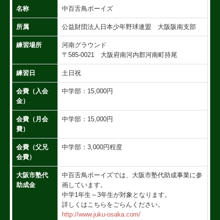
選手紹介
名称
中百舌鳥ボーイズ
スタッフ紹介
所属
公益財団法人日本少年野球連盟 大阪阪南支部
練習場所
河南グラウンド
OB紹介
〒585-0021 大阪府南河内郡河南町持尾
練習グラウンド
練習日
土日祝
入団案内
会費（入会
中学部：15,000円
金）
お問い合わせ
会費（月会
中学部：15,000円
費）
会費（父兄
中学部：3,000円程度
会費）
大阪市塾代
中百舌鳥ボーイズでは、大阪市塾代助成事業に参
助成金
画しています。
中学1年生～3年生が対象となります。
詳しくはこちらをごらんください。
http://www.juku-osaka.com/