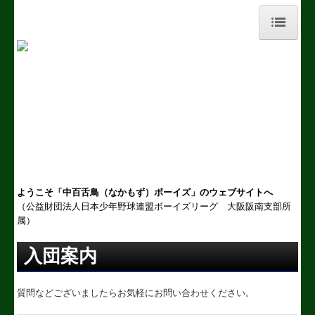
ホーム
NEWS
スケジュール
チーム紹介
試合結果（3年生）
ようこそ「中百舌鳥（なかもず）ボーイズ」のウェブサイトへ
（公益財団法人日本少年野球連盟ボーイズリーグ
大阪阪南支部所
試合結果（2年生）
属）
入団案内
試合結果（1年生）
試合結果（小学部）
質問などございましたらお気軽にお問い合わせください。