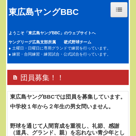
東広島ヤングBBC
ホーム
ようこそ「東広島ヤングBBC」のウェブサイトへ
スケジュール
ヤングリーグ広島支部所属 硬式野球チーム
● 土曜日・日曜日に専用グランドで練習を行っています。
指導方針・スタッフ
● 練習・合同練習・練習試合・公式試合を行っています。
チームメイト紹介
野球仲間募集中！
団員募集！！
選手の進路
東広島ヤングBBCでは団員を募集しています。
お知らせ
中学校１年から２年生の男女問いません。
お問い合わせ
野球を通じて人間育成を重視し、礼節、感謝
（道具、グランド、親）を忘れない青少年とし